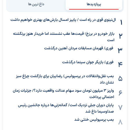
پربازدیدها
داغ ترین ها
ال‌نینوی قوی در راه است / پاییز امسال بارش‌های بهتری خواهیم داشت
بازار خودرو در برزخ؛ قیمت‌ها عقب نشستند اما خریدار هنوز برنگشته
است
فوری/ قهرمان مسابقات مردان آهنین درگذشت
فوری/ بازیگر جوان سینما درگذشت
بمب نقل‌وانتقالات در پرسپولیس/ رضاییان برای بازگشت چراغ سبز
نشان داد
واریز ۳ میلیون تومان سود سهام عدالت واقعیت دارد؟/ جزئیات زمان
احتمالی پرداخت
پایان دوران جبلی نزدیک است/ گمانه‌زنی‌ها درباره جانشین رئیس
صداوسیما داغ شد
بمب پرسپولیس خنثی شد