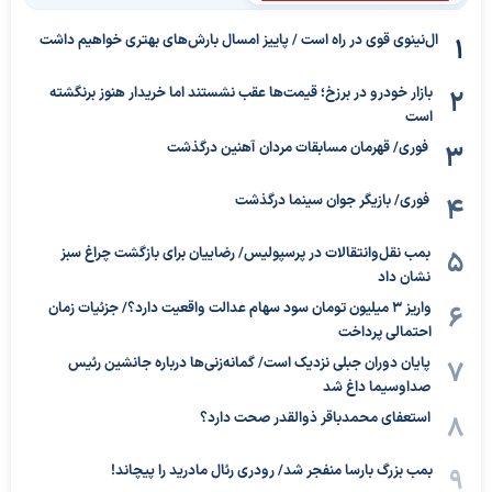
ال‌نینوی قوی در راه است / پاییز امسال بارش‌های بهتری خواهیم داشت
بازار خودرو در برزخ؛ قیمت‌ها عقب نشستند اما خریدار هنوز برنگشته
است
فوری/ قهرمان مسابقات مردان آهنین درگذشت
فوری/ بازیگر جوان سینما درگذشت
بمب نقل‌وانتقالات در پرسپولیس/ رضاییان برای بازگشت چراغ سبز
نشان داد
واریز ۳ میلیون تومان سود سهام عدالت واقعیت دارد؟/ جزئیات زمان
احتمالی پرداخت
پایان دوران جبلی نزدیک است/ گمانه‌زنی‌ها درباره جانشین رئیس
صداوسیما داغ شد
استعفای محمدباقر ذوالقدر صحت دارد؟
بمب بزرگ بارسا منفجر شد/ رودری رئال مادرید را پیچاند!