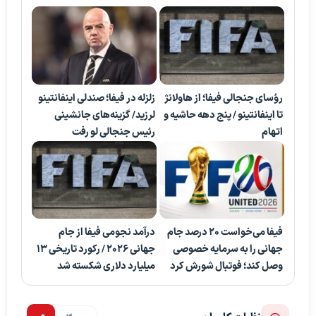
رؤسای جنجالی فیفا؛ از هاولانژ
زلزله در فیفا؛ صندلی اینفانتینو
تا اینفانتینو / پنج دهه حاشیه و
لرزید/ گزینه‌های جانشینی
اتهام
رئیس جنجالی لو رفت
فیفا می‌خواست ۲۰ درصد جام
درآمد نجومی فیفا از جام
جهانی را به سرمایه خصوصی
جهانی ۲۰۲۶ / رکورد تاریخی ۱۳
وصل کند؛ فوتبال شورش کرد
میلیارد دلاری شکسته شد