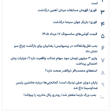
است
فوری/ قهرمان مسابقات مردان آهنین درگذشت
فوری/ بازیگر جوان سینما درگذشت
قیمت گوشی‌های سامسونگ 17 مرداد 1405
بمب نقل‌وانتقالات در پرسپولیس/ رضاییان برای بازگشت چراغ سبز
نشان داد
واریز ۳ میلیون تومان سود سهام عدالت واقعیت دارد؟/ جزئیات زمان
احتمالی پرداخت
استعفای محمدباقر ذوالقدر صحت دارد؟
پایان دوران جبلی نزدیک است/ گمانه‌زنی‌ها درباره جانشین رئیس
صداوسیما داغ شد
بمب بزرگ بارسا منفجر شد/ رودری رئال مادرید را پیچاند!