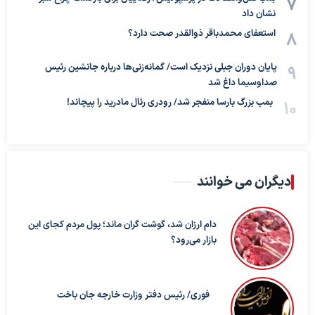
نشان داد
استعفای محمدباقر ذوالقدر صحت دارد؟
پایان دوران جبلی نزدیک است/ گمانه‌زنی‌ها درباره جانشین رئیس
صداوسیما داغ شد
بمب بزرگ بارسا منفجر شد/ رودری رئال مادرید را پیچاند!
دیگران می خوانند
دام ارزان شد، گوشت گران ماند؛ پول مردم کجای این
بازار می‌رود؟
فوری/ رئیس دفتر وزارت خارجه جان باخت