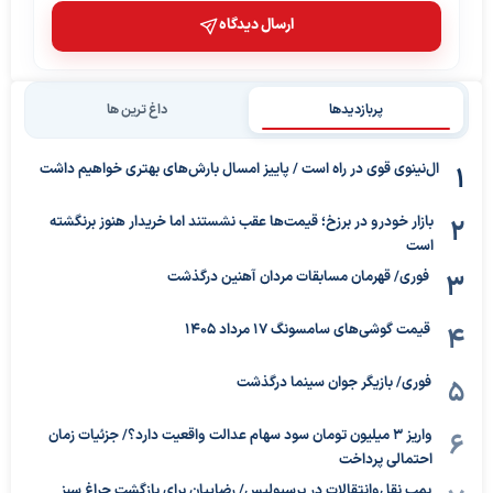
ارسال دیدگاه
پربازدیدها
داغ ترین ها
ال‌نینوی قوی در راه است / پاییز امسال بارش‌های بهتری خواهیم داشت
بازار خودرو در برزخ؛ قیمت‌ها عقب نشستند اما خریدار هنوز برنگشته
است
فوری/ قهرمان مسابقات مردان آهنین درگذشت
قیمت گوشی‌های سامسونگ 17 مرداد 1405
فوری/ بازیگر جوان سینما درگذشت
واریز ۳ میلیون تومان سود سهام عدالت واقعیت دارد؟/ جزئیات زمان
احتمالی پرداخت
بمب نقل‌وانتقالات در پرسپولیس/ رضاییان برای بازگشت چراغ سبز