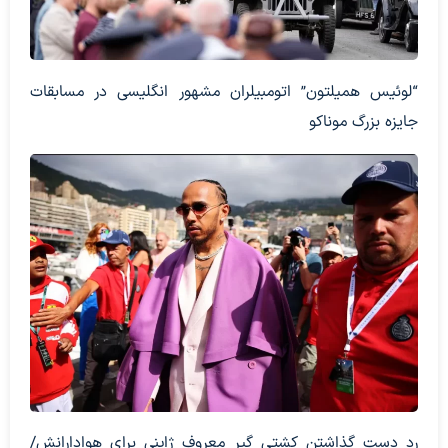
“لوئیس همیلتون” اتومبیلران مشهور انگلیسی در مسابقات
جایزه بزرگ موناکو
ردِ دست گذاشتن کشتی گیر معروف ژاپنی برای هوادارانش/