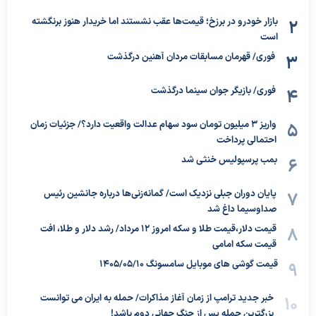
بازار خودرو در برزخ؛ قیمت‌ها عقب نشستند اما خریدار هنوز برنگشته
است
فوری/ قهرمان مسابقات مردان آهنین درگذشت
فوری/ بازیگر جوان سینما درگذشت
واریز ۳ میلیون تومان سود سهام عدالت واقعیت دارد؟/ جزئیات زمان
احتمالی پرداخت
بمب پرسپولیس خنثی شد
پایان دوران جبلی نزدیک است/ گمانه‌زنی‌ها درباره جانشین رئیس
صداوسیما داغ شد
قیمت دلار،قیمت طلا و سکه امروز ۱۲ مرداد/ رشد دلار و طلا، افت
قیمت سکه امامی
قیمت گوشی های موبایل سامسونگ 1405/05/10
خبر جدید ترامپ از زمان آغاز مذاکرات/ حمله به ایران می توانست
بزرگترین حمله پس از جنگ جهانی دوم باشد!