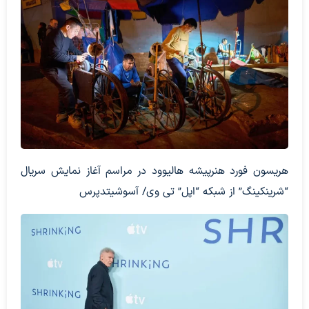
هریسون فورد هنرپیشه هالیوود در مراسم آغاز نمایش سریال
“شرینکینگ” از شبکه “اپل” تی وی/ آسوشیتدپرس