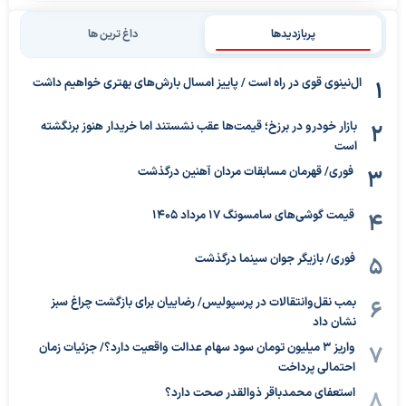
پربازدیدها
داغ ترین ها
ال‌نینوی قوی در راه است / پاییز امسال بارش‌های بهتری خواهیم داشت
بازار خودرو در برزخ؛ قیمت‌ها عقب نشستند اما خریدار هنوز برنگشته
است
فوری/ قهرمان مسابقات مردان آهنین درگذشت
قیمت گوشی‌های سامسونگ 17 مرداد 1405
فوری/ بازیگر جوان سینما درگذشت
بمب نقل‌وانتقالات در پرسپولیس/ رضاییان برای بازگشت چراغ سبز
نشان داد
واریز ۳ میلیون تومان سود سهام عدالت واقعیت دارد؟/ جزئیات زمان
احتمالی پرداخت
استعفای محمدباقر ذوالقدر صحت دارد؟