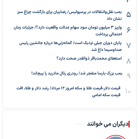
بمب نقل‌وانتقالات در پرسپولیس/ رضاییان برای بازگشت چراغ سبز
نشان داد
واریز ۳ میلیون تومان سود سهام عدالت واقعیت دارد؟/ جزئیات زمان
احتمالی پرداخت
پایان دوران جبلی نزدیک است/ گمانه‌زنی‌ها درباره جانشین رئیس
صداوسیما داغ شد
استعفای محمدباقر ذوالقدر صحت دارد؟
بمب بزرگ بارسا منفجر شد/ رودری رئال مادرید را پیچاند!
قیمت دلار،قیمت طلا و سکه امروز ۱۲ مرداد/ رشد دلار و طلا، افت
قیمت سکه امامی
دیگران می خوانند