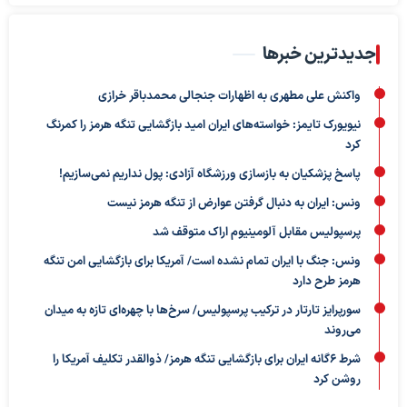
جدیدترین خبرها
واکنش علی مطهری به اظهارات جنجالی محمدباقر خرازی
نیویورک تایمز: خواسته‌های ایران امید بازگشایی تنگه هرمز را کمرنگ
کرد
پاسخ پزشکیان به بازسازی ورزشگاه آزادی: پول نداریم نمی‌سازیم!
ونس: ایران به دنبال گرفتن عوارض از تنگه هرمز نیست
پرسپولیس مقابل آلومینیوم اراک متوقف شد
ونس: جنگ با ایران تمام نشده است/ آمریکا برای بازگشایی امن تنگه
هرمز طرح دارد
سورپرایز تارتار در ترکیب پرسپولیس/ سرخ‌ها با چهره‌ای تازه به میدان
می‌روند
شرط ۶گانه ایران برای بازگشایی تنگه هرمز/ ذوالقدر تکلیف آمریکا را
روشن کرد