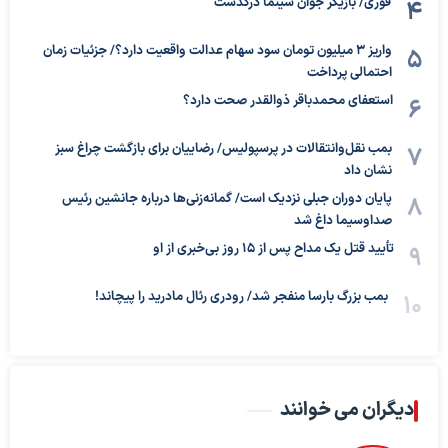
فوری/ بازیگر جوان سینما درگذشت
واریز ۳ میلیون تومان سود سهام عدالت واقعیت دارد؟/ جزئیات زمان
احتمالی پرداخت
استعفای محمدباقر ذوالقدر صحت دارد؟
بمب نقل‌وانتقالات در پرسپولیس/ رضاییان برای بازگشت چراغ سبز
نشان داد
پایان دوران جبلی نزدیک است/ گمانه‌زنی‌ها درباره جانشین رئیس
صداوسیما داغ شد
تأیید قتل یک مداح پس از ۱۵ روز بی‌خبری از او
بمب بزرگ بارسا منفجر شد/ رودری رئال مادرید را پیچاند!
دیگران می خوانند