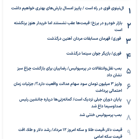
ال‌نینوی قوی در راه است / پاییز امسال بارش‌های بهتری خواهیم داشت
بازار خودرو در برزخ؛ قیمت‌ها عقب نشستند اما خریدار هنوز برنگشته
است
فوری/ قهرمان مسابقات مردان آهنین درگذشت
فوری/ بازیگر جوان سینما درگذشت
بمب نقل‌وانتقالات در پرسپولیس/ رضاییان برای بازگشت چراغ سبز
نشان داد
واریز ۳ میلیون تومان سود سهام عدالت واقعیت دارد؟/ جزئیات زمان
احتمالی پرداخت
پایان دوران جبلی نزدیک است/ گمانه‌زنی‌ها درباره جانشین رئیس
صداوسیما داغ شد
بمب پرسپولیس خنثی شد
قیمت دلار،قیمت طلا و سکه امروز ۱۲ مرداد/ رشد دلار و طلا، افت
قیمت سکه امامی