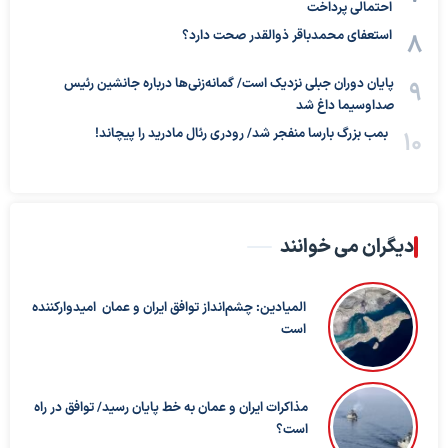
احتمالی پرداخت
استعفای محمدباقر ذوالقدر صحت دارد؟
پایان دوران جبلی نزدیک است/ گمانه‌زنی‌ها درباره جانشین رئیس
صداوسیما داغ شد
بمب بزرگ بارسا منفجر شد/ رودری رئال مادرید را پیچاند!
دیگران می خوانند
المیادین: چشم‌انداز توافق ایران و عمان امیدوارکننده
است
مذاکرات ایران و عمان به خط پایان رسید/ توافق در راه
است؟