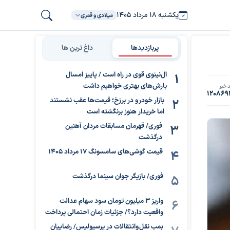
یکشنبه ۱۸ مرداد ۱۴۰۵
میلادی و قمری
پربازدیدها
داغ ترین ها
ال‌نینوی قوی در راه است / پاییز امسال
بارش‌های بهتری خواهیم داشت
 خبر
120869
بازار خودرو در برزخ؛ قیمت‌ها عقب نشستند
اما خریدار هنوز برنگشته است
فوری/ قهرمان مسابقات مردان آهنین
درگذشت
قیمت گوشی‌های سامسونگ 17 مرداد 1405
فوری/ بازیگر جوان سینما درگذشت
واریز ۳ میلیون تومان سود سهام عدالت
واقعیت دارد؟/ جزئیات زمان احتمالی پرداخت
بمب نقل‌وانتقالات در پرسپولیس/ رضاییان