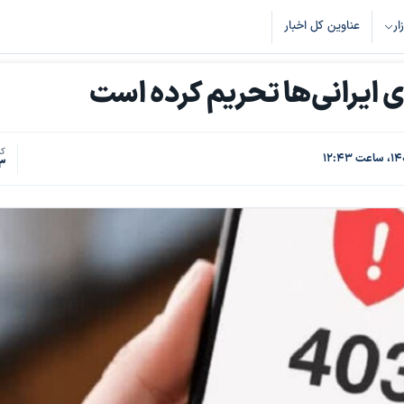
زار
عناوین کل اخبار
کد
3