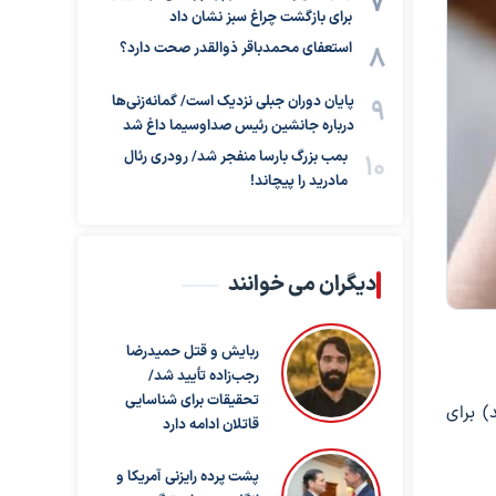
برای بازگشت چراغ سبز نشان داد
استعفای محمدباقر ذوالقدر صحت دارد؟
پایان دوران جبلی نزدیک است/ گمانه‌زنی‌ها
درباره جانشین رئیس صداوسیما داغ شد
بمب بزرگ بارسا منفجر شد/ رودری رئال
مادرید را پیچاند!
دیگران می خوانند
ربایش و قتل حمیدرضا
رجب‌زاده تأیید شد/
تحقیقات برای شناسایی
 برتر اینترنتی جهان، نزدیک به ۲۰۰ هزار دامنه (حدود ۲۰ درصد) برای
قاتلان ادامه دارد
پشت پرده رایزنی آمریکا و