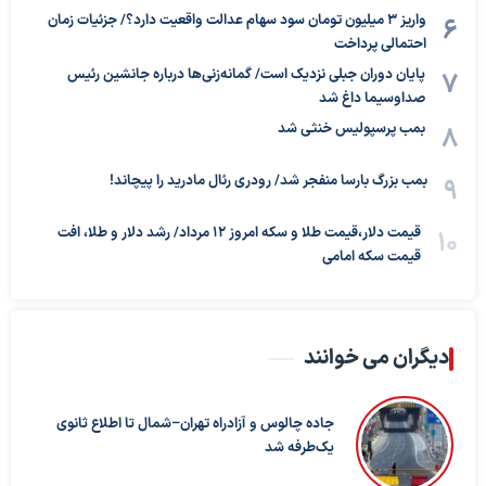
واریز ۳ میلیون تومان سود سهام عدالت واقعیت دارد؟/ جزئیات زمان
احتمالی پرداخت
پایان دوران جبلی نزدیک است/ گمانه‌زنی‌ها درباره جانشین رئیس
صداوسیما داغ شد
بمب پرسپولیس خنثی شد
بمب بزرگ بارسا منفجر شد/ رودری رئال مادرید را پیچاند!
قیمت دلار،قیمت طلا و سکه امروز ۱۲ مرداد/ رشد دلار و طلا، افت
قیمت سکه امامی
دیگران می خوانند
جاده چالوس و آزادراه تهران–شمال تا اطلاع ثانوی
یک‌طرفه شد