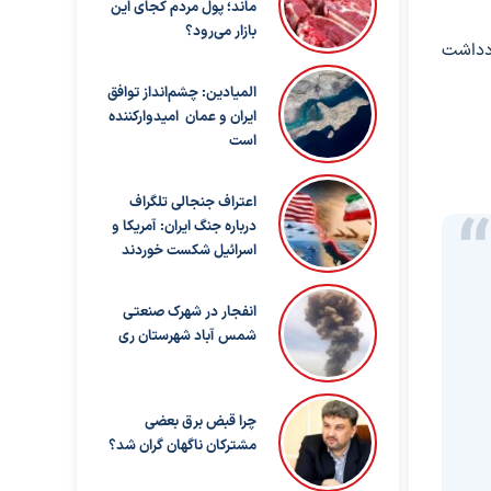
ماند؛ پول مردم کجای این
بازار می‌رود؟
‌ها و نظارت که بر اساس این بیانیه تشکیل می‌شوند، کار خود را پس از شروع اجرای بند ۱۳ یادداشت
المیادین: چشم‌انداز توافق
ایران و عمان امیدوارکننده
است
اعتراف جنجالی تلگراف
درباره جنگ ایران: آمریکا و
اسرائیل شکست خوردند
انفجار در شهرک صنعتی
شمس آباد شهرستان ری
چرا قبض برق بعضی
مشترکان ناگهان گران شد؟