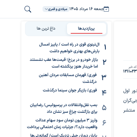
جمعه ۱۶ مرداد ۱۴۰۵
میلادی و قمری
پربازدیدها
داغ ترین ها
ال‌نینوی قوی در راه است / پاییز امسال
بارش‌های بهتری خواهیم داشت
بازار خودرو در برزخ؛ قیمت‌ها عقب نشستند
اما خریدار هنوز برنگشته است
کد خبر
1211023
فوری/ قهرمان مسابقات مردان آهنین
درگذشت
پی برگزاری دور اول
فوری/ بازیگر جوان سینما درگذشت
ی‌گران
بمب نقل‌وانتقالات در پرسپولیس/ رضاییان
 منتشر
برای بازگشت چراغ سبز نشان داد
واریز ۳ میلیون تومان سود سهام عدالت
واقعیت دارد؟/ جزئیات زمان احتمالی پرداخت
پایان دوران جبلی نزدیک است/ گمانه‌زنی‌ها