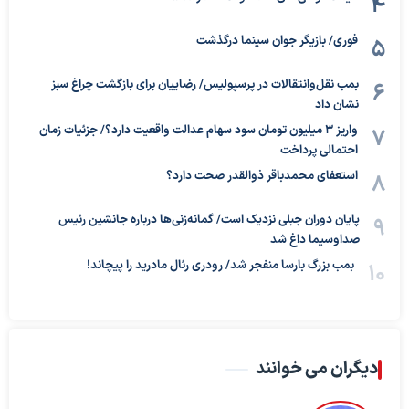
فوری/ بازیگر جوان سینما درگذشت
بمب نقل‌وانتقالات در پرسپولیس/ رضاییان برای بازگشت چراغ سبز
نشان داد
واریز ۳ میلیون تومان سود سهام عدالت واقعیت دارد؟/ جزئیات زمان
احتمالی پرداخت
استعفای محمدباقر ذوالقدر صحت دارد؟
پایان دوران جبلی نزدیک است/ گمانه‌زنی‌ها درباره جانشین رئیس
صداوسیما داغ شد
بمب بزرگ بارسا منفجر شد/ رودری رئال مادرید را پیچاند!
دیگران می خوانند