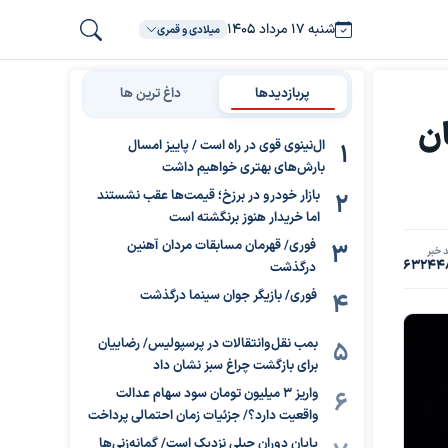
شنبه ۱۷ مرداد ۱۴۰۵
میلادی و قمری
پربازدیدها
داغ ترین ها
ن
ال‌نینوی قوی در راه است / پاییز امسال
بارش‌های بهتری خواهیم داشت
بازار خودرو در برزخ؛ قیمت‌ها عقب نشستند
اما خریدار هنوز برنگشته است
فوری/ قهرمان مسابقات مردان آهنین
 خبر
63244
درگذشت
فوری/ بازیگر جوان سینما درگذشت
بمب نقل‌وانتقالات در پرسپولیس/ رضاییان
برای بازگشت چراغ سبز نشان داد
واریز ۳ میلیون تومان سود سهام عدالت
واقعیت دارد؟/ جزئیات زمان احتمالی پرداخت
پایان دوران جبلی نزدیک است/ گمانه‌زنی‌ها