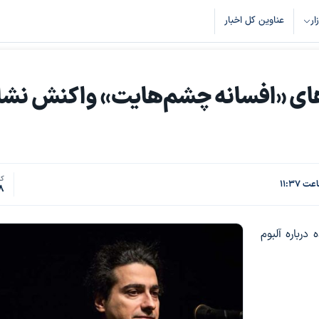
زار
عناوین کل اخبار
ای «افسانه چشم‌هایت» واکنش نشا
کد
8
رباره آلبوم