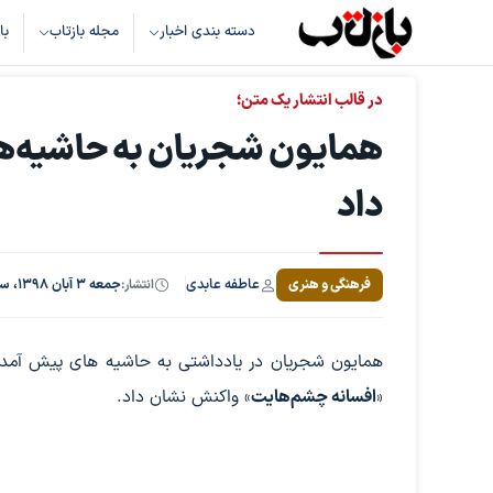
دسته بندی اخبار
مجله بازتاب
با
در قالب انتشار یک متن؛
همایون شجریان به حاشیه‌ه
داد
عاطفه عابدی
فرهنگی و هنری
انتشار:
جمعه ۳ آبان ۱۳۹۸، ساعت ۱۱:۳۷
همایون شجریان در یادداشتی به حاشیه های پیش آمده د
«
افسانه چشم‌هایت
» واکنش نشان داد.