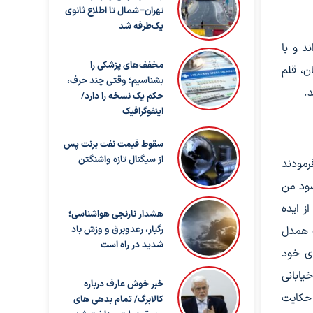
تهران–شمال تا اطلاع ثانوی
یک‌طرفه شد
د و با
مخفف‌های پزشکی را
ان، قلم
بشناسیم؛ وقتی چند حرف،
.
حکم یک نسخه را دارد/
اینفوگرافیک
سقوط قیمت نفت برنت پس
از سیگنال تازه واشنگتن
رمودند
صود من
 ایده‌
هشدار نارنجی هواشناسی؛
ه همدل
رگبار، رعدوبرق و وزش باد
شدید در راه است
دی خود
یابانی
خبر خوش عارف درباره
حکایت
کالابرگ/ تمام بدهی های