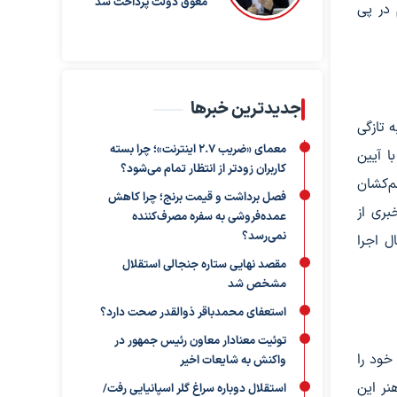
معوق دولت پرداخت شد
 در پی
جدیدترین خبرها
 تازگی
معمای «ضریب ۲.۷ اینترنت»؛ چرا بسته
ا آیین
کاربران زودتر از انتظار تمام می‌شود؟
م‌کشان
فصل برداشت و قیمت برنج؛ چرا کاهش
بری از
عمده‌فروشی به سفره مصرف‌کننده
نمی‌رسد؟
ل اجرا
مقصد نهایی ستاره جنجالی استقلال
مشخص شد
استعفای محمدباقر ذوالقدر صحت دارد؟
توئیت معنادار معاون رئیس جمهور در
خود را
واکنش به شایعات اخیر
نر این
استقلال دوباره سراغ گلر اسپانیایی رفت/