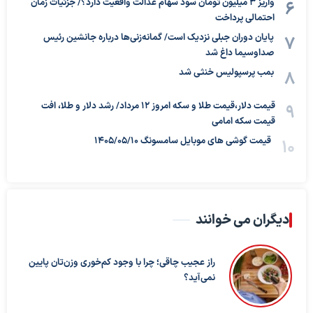
واریز ۳ میلیون تومان سود سهام عدالت واقعیت دارد؟/ جزئیات زمان
احتمالی پرداخت
پایان دوران جبلی نزدیک است/ گمانه‌زنی‌ها درباره جانشین رئیس
صداوسیما داغ شد
بمب پرسپولیس خنثی شد
قیمت دلار،قیمت طلا و سکه امروز ۱۲ مرداد/ رشد دلار و طلا، افت
قیمت سکه امامی
قیمت گوشی های موبایل سامسونگ 1405/05/10
دیگران می خوانند
راز عجیب چاقی؛ چرا با وجود کم‌خوری وزن‌تان پایین
نمی‌آید؟