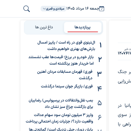
جمعه ۱۶ مرداد ۱۴۰۵
میلادی و قمری
پربازدیدها
داغ ترین ها
ال‌نینوی قوی در راه است / پاییز امسال
بارش‌های بهتری خواهیم داشت
د خبر
120761
بازار خودرو در برزخ؛ قیمت‌ها عقب نشستند
اما خریدار هنوز برنگشته است
بر جنگ
فوری/ قهرمان مسابقات مردان آهنین
درگذشت
‌زایی
فوری/ بازیگر جوان سینما درگذشت
بمب نقل‌وانتقالات در پرسپولیس/ رضاییان
نیا در
برای بازگشت چراغ سبز نشان داد
از سوی
واریز ۳ میلیون تومان سود سهام عدالت
واقعیت دارد؟/ جزئیات زمان احتمالی پرداخت
اهی با
پایان دوران جبلی نزدیک است/ گمانه‌زنی‌ها