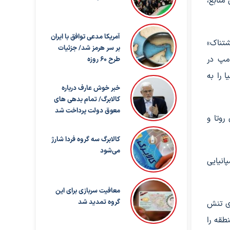
منابع،
آمریکا مدعی توافق با ایران
شتناک»
بر سر هرمز شد/ جزئیات
امپ در
طرح ۶۰ روزه
 را به
خبر خوش عارف درباره
کالابرگ/ تمام بدهی های
معوق دولت پرداخت شد
روتا و
کالابرگ سه گروه فردا شارژ
می‌شود
انیایی
معافیت سربازی برای این
گروه تمدید شد
ای تنش
طقه را