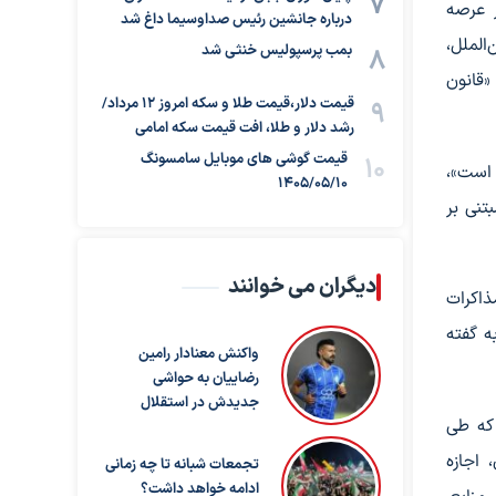
 عرصه
درباره جانشین رئیس صداوسیما داغ شد
الملل،
بمب پرسپولیس خنثی شد
«قانون
قیمت دلار،قیمت طلا و سکه امروز ۱۲ مرداد/
رشد دلار و طلا، افت قیمت سکه امامی
قیمت گوشی های موبایل سامسونگ
 است»،
1405/05/10
تنی بر
دیگران می خوانند
ذاکرات
ه گفته
واکنش معنادار رامین
رضاییان به حواشی
جدیدش در استقلال
 که طی
 اجازه
تجمعات شبانه تا چه زمانی
ادامه خواهد داشت؟