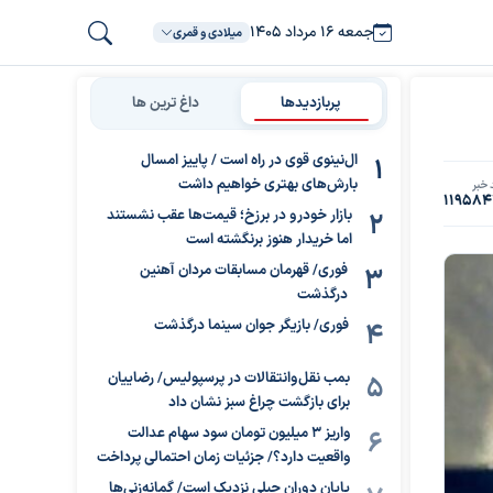
جمعه ۱۶ مرداد ۱۴۰۵
میلادی و قمری
پربازدیدها
داغ ترین ها
ال‌نینوی قوی در راه است / پاییز امسال
بارش‌های بهتری خواهیم داشت
 خبر
11958
بازار خودرو در برزخ؛ قیمت‌ها عقب نشستند
اما خریدار هنوز برنگشته است
فوری/ قهرمان مسابقات مردان آهنین
درگذشت
فوری/ بازیگر جوان سینما درگذشت
بمب نقل‌وانتقالات در پرسپولیس/ رضاییان
برای بازگشت چراغ سبز نشان داد
واریز ۳ میلیون تومان سود سهام عدالت
واقعیت دارد؟/ جزئیات زمان احتمالی پرداخت
پایان دوران جبلی نزدیک است/ گمانه‌زنی‌ها