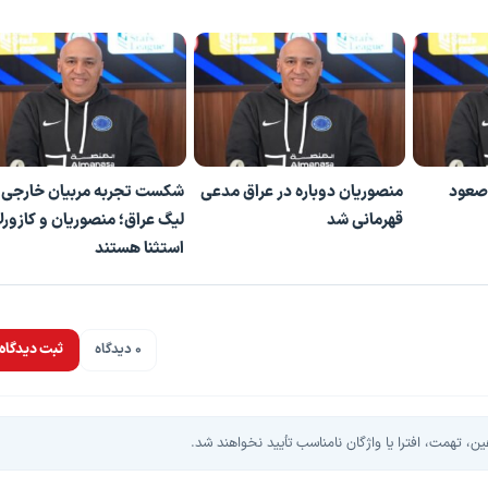
 صعود
منصوریان دوباره در عراق مدعی
شکست تجربه مربیان خارجی 
قهرمانی شد
لیگ عراق؛ منصوریان و کازورلا
استثنا هستند
0 دیدگاه
ثبت دیدگاه
، تهمت، افترا یا واژگان نامناسب تأیید نخواهند شد.