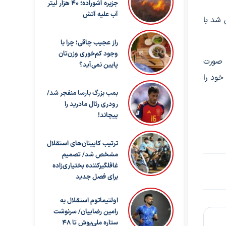
جزیره آشوراده؛ ۴۰ هزار لیتر
آب علیه آتش
 شد با
راز عجیب چاقی؛ چرا با
وجود کم‌خوری وزن‌تان
ر صورت
پایین نمی‌آید؟
خود را
بمب بزرگ بارسا منفجر شد/
رودری رئال مادرید را
پیچاند!
ترتیب کاپیتان‌های استقلال
مشخص شد/ تصمیم
غافلگیرکننده بختیاری‌زاده
برای فصل جدید
اولتیماتوم استقلال به
رامین رضاییان/ سرنوشت
ستاره ملی‌پوش تا ۴۸