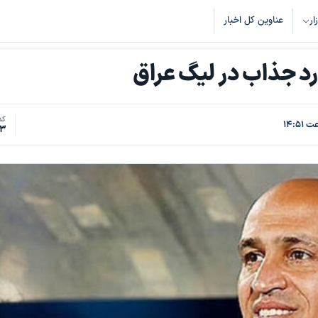
زار
عناوین کل اخبار
د جذاب در لیگ عراق
کد
43