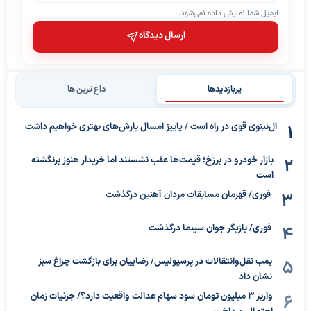
ایمیل شما نمایش داده نمی‌شود.
ارسال دیدگاه
پربازدیدها
داغ ترین ها
ال‌نینوی قوی در راه است / پاییز امسال بارش‌های بهتری خواهیم داشت
بازار خودرو در برزخ؛ قیمت‌ها عقب نشستند اما خریدار هنوز برنگشته
است
فوری/ قهرمان مسابقات مردان آهنین درگذشت
فوری/ بازیگر جوان سینما درگذشت
بمب نقل‌وانتقالات در پرسپولیس/ رضاییان برای بازگشت چراغ سبز
نشان داد
واریز ۳ میلیون تومان سود سهام عدالت واقعیت دارد؟/ جزئیات زمان