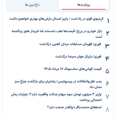
پربازدیدها
داغ ترین ها
ال‌نینوی قوی در راه است / پاییز امسال بارش‌های بهتری خواهیم داشت
بازار خودرو در برزخ؛ قیمت‌ها عقب نشستند اما خریدار هنوز برنگشته
است
فوری/ قهرمان مسابقات مردان آهنین درگذشت
فوری/ بازیگر جوان سینما درگذشت
قیمت گوشی‌های سامسونگ 17 مرداد 1405
بمب نقل‌وانتقالات در پرسپولیس/ رضاییان برای بازگشت چراغ سبز
نشان داد
واریز ۳ میلیون تومان سود سهام عدالت واقعیت دارد؟/ جزئیات زمان
احتمالی پرداخت
استعفای محمدباقر ذوالقدر صحت دارد؟