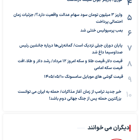
فوری/ بازیگر جوان سینما درگذشت
واریز ۳ میلیون تومان سود سهام عدالت واقعیت دارد؟/ جزئیات زمان
احتمالی پرداخت
بمب پرسپولیس خنثی شد
پایان دوران جبلی نزدیک است/ گمانه‌زنی‌ها درباره جانشین رئیس
صداوسیما داغ شد
قیمت دلار،قیمت طلا و سکه امروز ۱۲ مرداد/ رشد دلار و طلا، افت
قیمت سکه امامی
قیمت گوشی های موبایل سامسونگ 1405/05/10
خبر جدید ترامپ از زمان آغاز مذاکرات/ حمله به ایران می توانست
بزرگترین حمله پس از جنگ جهانی دوم باشد!
دیگران می خوانند