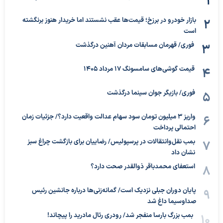
بازار خودرو در برزخ؛ قیمت‌ها عقب نشستند اما خریدار هنوز برنگشته
است
فوری/ قهرمان مسابقات مردان آهنین درگذشت
قیمت گوشی‌های سامسونگ 17 مرداد 1405
فوری/ بازیگر جوان سینما درگذشت
واریز ۳ میلیون تومان سود سهام عدالت واقعیت دارد؟/ جزئیات زمان
احتمالی پرداخت
بمب نقل‌وانتقالات در پرسپولیس/ رضاییان برای بازگشت چراغ سبز
نشان داد
استعفای محمدباقر ذوالقدر صحت دارد؟
پایان دوران جبلی نزدیک است/ گمانه‌زنی‌ها درباره جانشین رئیس
صداوسیما داغ شد
بمب بزرگ بارسا منفجر شد/ رودری رئال مادرید را پیچاند!