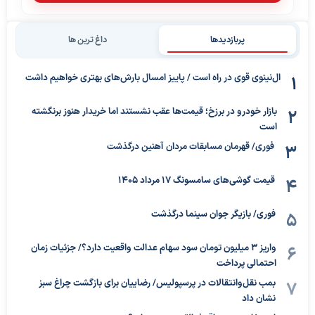
پربازدیدها
داغ ترین ها
ال‌نینوی قوی در راه است / پاییز امسال بارش‌های بهتری خواهیم داشت
بازار خودرو در برزخ؛ قیمت‌ها عقب نشستند اما خریدار هنوز برنگشته
است
فوری/ قهرمان مسابقات مردان آهنین درگذشت
قیمت گوشی‌های سامسونگ 17 مرداد 1405
فوری/ بازیگر جوان سینما درگذشت
واریز ۳ میلیون تومان سود سهام عدالت واقعیت دارد؟/ جزئیات زمان
احتمالی پرداخت
بمب نقل‌وانتقالات در پرسپولیس/ رضاییان برای بازگشت چراغ سبز
نشان داد