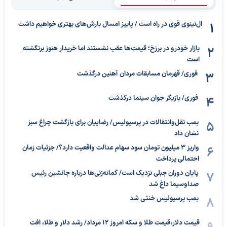
ال‌نینوی قوی در راه است / پاییز امسال بارش‌های بهتری خواهیم داشت
بازار خودرو در برزخ؛ قیمت‌ها عقب نشستند اما خریدار هنوز برنگشته
است
فوری/ قهرمان مسابقات مردان آهنین درگذشت
فوری/ بازیگر جوان سینما درگذشت
بمب نقل‌وانتقالات در پرسپولیس/ رضاییان برای بازگشت چراغ سبز
نشان داد
واریز ۳ میلیون تومان سود سهام عدالت واقعیت دارد؟/ جزئیات زمان
احتمالی پرداخت
پایان دوران جبلی نزدیک است/ گمانه‌زنی‌ها درباره جانشین رئیس
صداوسیما داغ شد
بمب پرسپولیس خنثی شد
قیمت دلار،قیمت طلا و سکه امروز ۱۲ مرداد/ رشد دلار و طلا، افت