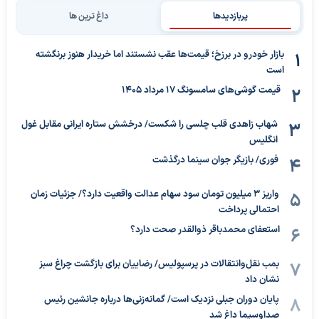
پربازدیدها
داغ ترین ها
بازار خودرو در برزخ؛ قیمت‌ها عقب نشستند اما خریدار هنوز برنگشته
است
قیمت گوشی‌های سامسونگ 17 مرداد 1405
شهاب زاهدی قلب چلسی را شکست/ درخشش ستاره ایرانی مقابل غول
انگلیس
فوری/ بازیگر جوان سینما درگذشت
واریز ۳ میلیون تومان سود سهام عدالت واقعیت دارد؟/ جزئیات زمان
احتمالی پرداخت
استعفای محمدباقر ذوالقدر صحت دارد؟
بمب نقل‌وانتقالات در پرسپولیس/ رضاییان برای بازگشت چراغ سبز
نشان داد
پایان دوران جبلی نزدیک است/ گمانه‌زنی‌ها درباره جانشین رئیس
صداوسیما داغ شد