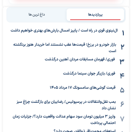
پربازدیدها
داغ ترین ها
ال‌نینوی قوی در راه است / پاییز امسال بارش‌های بهتری خواهیم داشت
بازار خودرو در برزخ؛ قیمت‌ها عقب نشستند اما خریدار هنوز برنگشته
است
فوری/ قهرمان مسابقات مردان آهنین درگذشت
فوری/ بازیگر جوان سینما درگذشت
قیمت گوشی‌های سامسونگ 17 مرداد 1405
بمب نقل‌وانتقالات در پرسپولیس/ رضاییان برای بازگشت چراغ سبز
نشان داد
واریز ۳ میلیون تومان سود سهام عدالت واقعیت دارد؟/ جزئیات زمان
احتمالی پرداخت
استعفای محمدباقر ذوالقدر صحت دارد؟