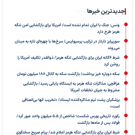
جدیدترین خبرها
ونس: جنگ با ایران تمام نشده است/ آمریکا برای بازگشایی امن تنگه
هرمز طرح دارد
سورپرایز تارتار در ترکیب پرسپولیس/ سرخ‌ها با چهره‌ای تازه به میدان
می‌روند
شرط ۶گانه ایران برای بازگشایی تنگه هرمز/ ذوالقدر تکلیف آمریکا را
روشن کرد
سکه دوباره خیز برداشت/ بازگشت سکه به کانال ۱۸۸ میلیون تومان
عراقچی: مذاکرات تنگه هرمز به ایستگاه پایانی رسید/ بازگشایی
مشروط به جبران تخلفات آمریکا
پزشکیان پشت تیم مذاکره‌کننده ایستاد/ «تخریب آنها بی‌انصافی
است»
رکورد تاریخی بورس شکست؛ شاخص از ۵.۵ میلیون واحد عبور کرد/
فولاد پس از ماه‌ها بازگشت
شرط ایران برای بازگشایی تنگه هرمز اعلام شد/ پیام صریح سخنگوی