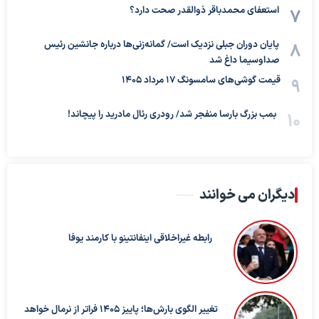
استعفای محمدباقر ذوالقدر صحت دارد؟
پایان دوران جبلی نزدیک است/ گمانه‌زنی‌ها درباره جانشین رئیس
صداوسیما داغ شد
قیمت گوشی‌های سامسونگ 17 مرداد 1405
بمب بزرگ بارسا منفجر شد/ رودری رئال مادرید را پیچاند!
دیگران می خوانند
رابطه غیراخلاقی اینفانتینو با کارمند یوفا
تغییر الگوی بارش‌ها؛ پاییز ۱۴۰۵ فراتر از نرمال خواهد