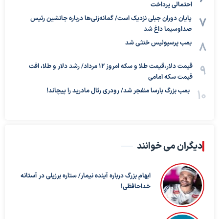
احتمالی پرداخت
پایان دوران جبلی نزدیک است/ گمانه‌زنی‌ها درباره جانشین رئیس
صداوسیما داغ شد
بمب پرسپولیس خنثی شد
قیمت دلار،قیمت طلا و سکه امروز ۱۲ مرداد/ رشد دلار و طلا، افت
قیمت سکه امامی
بمب بزرگ بارسا منفجر شد/ رودری رئال مادرید را پیچاند!
دیگران می خوانند
ابهام بزرگ درباره آینده نیمار/ ستاره برزیلی در آستانه
خداحافظی!