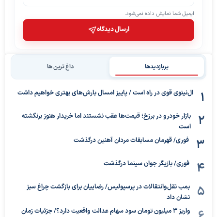
ایمیل شما نمایش داده نمی‌شود.
ارسال دیدگاه
پربازدیدها
داغ ترین ها
ال‌نینوی قوی در راه است / پاییز امسال بارش‌های بهتری خواهیم داشت
بازار خودرو در برزخ؛ قیمت‌ها عقب نشستند اما خریدار هنوز برنگشته
است
فوری/ قهرمان مسابقات مردان آهنین درگذشت
فوری/ بازیگر جوان سینما درگذشت
بمب نقل‌وانتقالات در پرسپولیس/ رضاییان برای بازگشت چراغ سبز
نشان داد
واریز ۳ میلیون تومان سود سهام عدالت واقعیت دارد؟/ جزئیات زمان