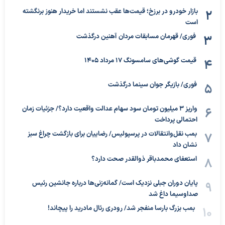
بازار خودرو در برزخ؛ قیمت‌ها عقب نشستند اما خریدار هنوز برنگشته
است
فوری/ قهرمان مسابقات مردان آهنین درگذشت
قیمت گوشی‌های سامسونگ 17 مرداد 1405
فوری/ بازیگر جوان سینما درگذشت
واریز ۳ میلیون تومان سود سهام عدالت واقعیت دارد؟/ جزئیات زمان
احتمالی پرداخت
بمب نقل‌وانتقالات در پرسپولیس/ رضاییان برای بازگشت چراغ سبز
نشان داد
استعفای محمدباقر ذوالقدر صحت دارد؟
پایان دوران جبلی نزدیک است/ گمانه‌زنی‌ها درباره جانشین رئیس
صداوسیما داغ شد
بمب بزرگ بارسا منفجر شد/ رودری رئال مادرید را پیچاند!