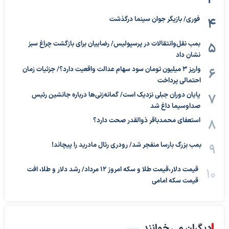
فوری/ بازیگر جوان سینما درگذشت
بمب نقل‌وانتقالات در پرسپولیس/ رضاییان برای بازگشت چراغ سبز
نشان داد
واریز ۳ میلیون تومان سود سهام عدالت واقعیت دارد؟/ جزئیات زمان
احتمالی پرداخت
پایان دوران جبلی نزدیک است/ گمانه‌زنی‌ها درباره جانشین رئیس
صداوسیما داغ شد
استعفای محمدباقر ذوالقدر صحت دارد؟
بمب بزرگ بارسا منفجر شد/ رودری رئال مادرید را پیچاند!
قیمت دلار،قیمت طلا و سکه امروز ۱۲ مرداد/ رشد دلار و طلا، افت
قیمت سکه امامی
دیگران می خوانند