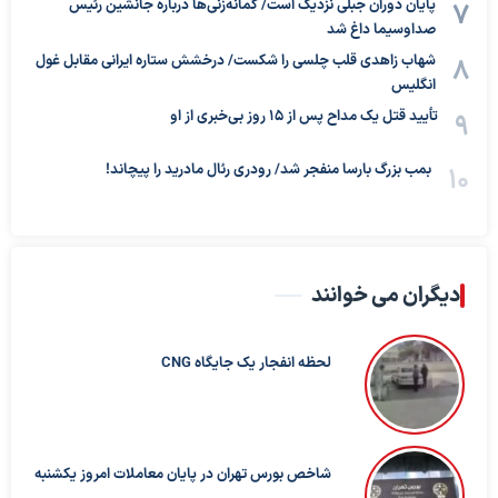
پایان دوران جبلی نزدیک است/ گمانه‌زنی‌ها درباره جانشین رئیس
صداوسیما داغ شد
شهاب زاهدی قلب چلسی را شکست/ درخشش ستاره ایرانی مقابل غول
انگلیس
تأیید قتل یک مداح پس از ۱۵ روز بی‌خبری از او
بمب بزرگ بارسا منفجر شد/ رودری رئال مادرید را پیچاند!
دیگران می خوانند
لحظه انفجار یک جایگاه CNG
شاخص بورس تهران در پایان معاملات امروز یکشنبه