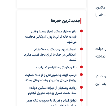
ماندن،
له را
جدیدترین خبرها
دلار به بازار مسکن شیراز رسید؛ وقتی
قیمت خانه ایرانی با پول آمریکایی محاسبه
می‌شود
ی دولت
آسوشیتدپرس: نزدیک به ۷۰۰ نظامی
آمریکایی در جنگ با ایران دچار آسیب مغزی
نداخته
شدند
با این خوراکی ها آلزایمر نمی‌گیرید
ترامپ گزینه جانشینی‌اش را لو داد/ حمایت
ولت در
ویژه از جی‌دی ونس در پشت درهای بسته
یف این
روایت پزشکیان از میراث سنگین دولت:
۱۵۰۰ همت کسری بودجه تحویل گرفتیم
توافق ایران و آمریکا با محوریت تنگه هرمز