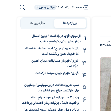
جمعه ۱۶ مرداد ۱۴۰۵
میلادی و قمری
پربازدیدها
داغ ترین ها
ال‌نینوی قوی در راه است / پاییز امسال
بارش‌های بهتری خواهیم داشت
خبر
11365
بازار خودرو در برزخ؛ قیمت‌ها عقب نشستند
اما خریدار هنوز برنگشته است
فوری/ قهرمان مسابقات مردان آهنین
درگذشت
فوری/ بازیگر جوان سینما درگذشت
بمب نقل‌وانتقالات در پرسپولیس/ رضاییان
برای بازگشت چراغ سبز نشان داد
واریز ۳ میلیون تومان سود سهام عدالت
واقعیت دارد؟/ جزئیات زمان احتمالی پرداخت
پایان دوران جبلی نزدیک است/ گمانه‌زنی‌ها