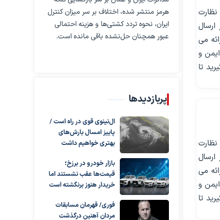
نظارت
هرمز منتشر شده، اختلاف بر سر میزان کنترل
ایران، نحوه تردد کشتی‌ها و هزینه احتمالی
ز کشور ارسال
عبور همچنان حل‌نشده باقی مانده است.
ائه می
یمن و
رید تا
پربازدیدها
ال‌نینوی قوی در راه است /
پاییز امسال بارش‌های
نظارت
بهتری خواهیم داشت
ز کشور ارسال
بازار خودرو در برزخ؛
ائه می
قیمت‌ها عقب نشستند اما
یمن و
خریدار هنوز برنگشته است
رید تا
فوری/ قهرمان مسابقات
مردان آهنین درگذشت