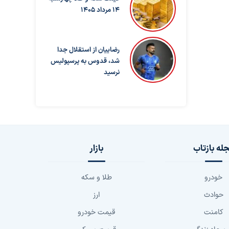
14 مرداد 1405
رضاییان از استقلال جدا
شد، قدوس به پرسپولیس
نرسید
له بازتاب
بازار
خودرو
طلا و سکه
حوادث
ارز
کامنت
قیمت خودرو