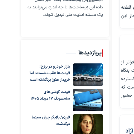
یض رایگان قطعه
داده این زیرساخت‌ها تا چه اندازه می‌توانند به
یک مسئله امنیت ملی تبدیل شوند.
ز این
پربازدیدها
اتر از
بازار خودرو در برزخ؛
 بنگاه
قیمت‌ها عقب نشستند اما
گسترده
خریدار هنوز برنگشته است
ست که
قیمت گوشی‌های
 حضور
سامسونگ 17 مرداد 1405
فوری/ بازیگر جوان سینما
درگذشت
زاد