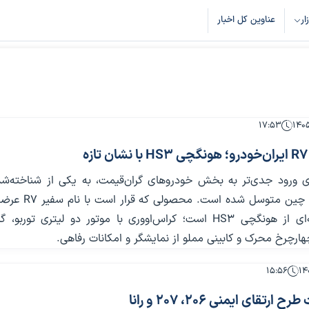
زار
عناوین کل اخبار
۱۷:۵۳
ه
رای ورود جدی‌تر به بخش خودروهای گران‌قیمت، به یکی از شناخته‌شد
برندهای لوکس چین متوسل شده است. م
در واقع نسخه‌ای از هونگچی HS3 است؛ کراس‌اووری با موتور دو لیتری تورب
رچرخ محرک و کابینی مملو از نمایشگر و امکانات رفاهی.
۱۵:۵۶
تقای ایمنی 206، 207 و رانا