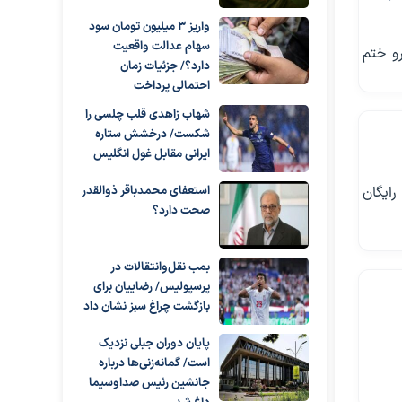
واریز ۳ میلیون تومان سود
سهام عدالت واقعیت
و ختم
دارد؟/ جزئیات زمان
احتمالی پرداخت
شهاب زاهدی قلب چلسی را
شکست/ درخشش ستاره
ایرانی مقابل غول انگلیس
یض رایگان
استعفای محمدباقر ذوالقدر
صحت دارد؟
بمب نقل‌وانتقالات در
پرسپولیس/ رضاییان برای
بازگشت چراغ سبز نشان داد
پایان دوران جبلی نزدیک
است/ گمانه‌زنی‌ها درباره
جانشین رئیس صداوسیما