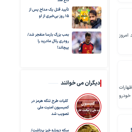
داغ شد
تأیید قتل یک مداح پس از
۱۵ روز بی‌خبری از او
امروز
بمب بزرگ بارسا منفجر شد/
رودری رئال مادرید را
پیچاند!
دیگران می خوانند
ظهارات
 خودرو
کلیات طرح تنگه هرمز در
کمیسیون امنیت ملی
تصویب شد
سکه دوباره خیز برداشت/