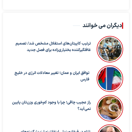
دیگران می خوانند
ترتیب کاپیتان‌های استقلال مشخص شد/ تصمیم
غافلگیرکننده بختیاری‌زاده برای فصل جدید
توافق ایران و عمان؛ تغییر معادلات انرژی در خلیج
فارس
راز عجیب چاقی؛ چرا با وجود کم‌خوری وزن‌تان پایین
نمی‌آید؟
زلزله در فیفا؛ صندلی اینفانتینو لرزید/ گزینه‌های