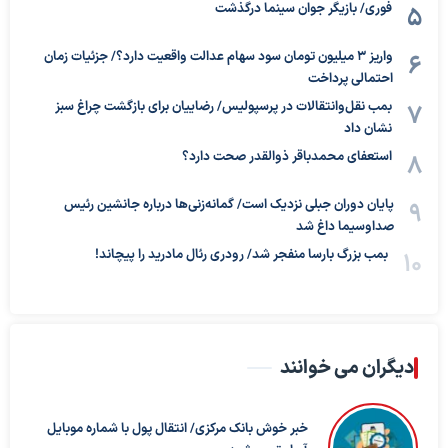
فوری/ بازیگر جوان سینما درگذشت
واریز ۳ میلیون تومان سود سهام عدالت واقعیت دارد؟/ جزئیات زمان
احتمالی پرداخت
بمب نقل‌وانتقالات در پرسپولیس/ رضاییان برای بازگشت چراغ سبز
نشان داد
استعفای محمدباقر ذوالقدر صحت دارد؟
پایان دوران جبلی نزدیک است/ گمانه‌زنی‌ها درباره جانشین رئیس
صداوسیما داغ شد
بمب بزرگ بارسا منفجر شد/ رودری رئال مادرید را پیچاند!
دیگران می خوانند
خبر خوش بانک مرکزی/ انتقال پول با شماره موبایل