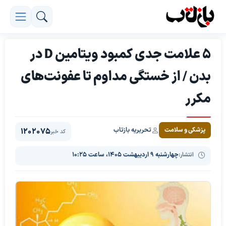
۵ علامت جدی کمبود ویتامین D در
بدن / از خستگی مداوم تا عفونت‌های
مکرر
تحریریه بازتاب
پزشکی و سلامت
1202075
کد خبر
انتشار:
چهارشنبه ۹ اردیبهشت ۱۴۰۵، ساعت ۱۰:۲۵