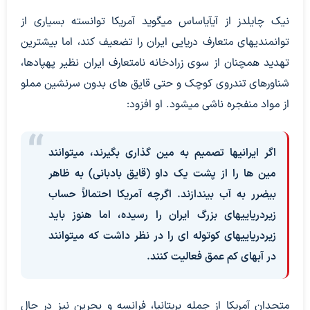
نیک چایلدز از آیآیاساس میگوید آمریکا توانسته بسیاری از
توانمندیهای متعارف دریایی ایران را تضعیف کند، اما بیشترین
تهدید همچنان از سوی زرادخانه نامتعارف ایران نظیر پهپادها،
شناورهای تندروی کوچک و حتی قایق های بدون سرنشین مملو
از مواد منفجره ناشی میشود. او افزود:
اگر ایرانیها تصمیم به مین گذاری بگیرند، میتوانند
مین ها را از پشت یک داو (قایق بادبانی) به ظاهر
بیضرر به آب بیندازند. اگرچه آمریکا احتمالاً حساب
زیردریاییهای بزرگ ایران را رسیده، اما هنوز باید
زیردریاییهای کوتوله ای را در نظر داشت که میتوانند
در آبهای کم عمق فعالیت کنند.
متحدان آمریکا از جمله بریتانیا، فرانسه و بحرین نیز در حال