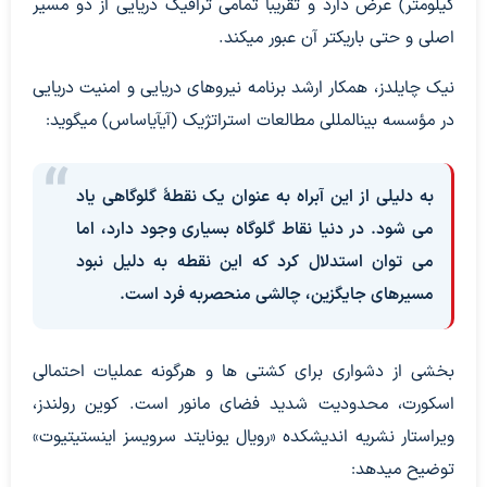
کیلومتر) عرض دارد و تقریباً تمامی ترافیک دریایی از دو مسیر
اصلی و حتی باریکتر آن عبور میکند.
نیک چایلدز، همکار ارشد برنامه نیروهای دریایی و امنیت دریایی
در مؤسسه بینالمللی مطالعات استراتژیک (آیآیاساس) میگوید:
به دلیلی از این آبراه به عنوان یک نقطهٔ گلوگاهی یاد
می شود. در دنیا نقاط گلوگاه بسیاری وجود دارد، اما
می توان استدلال کرد که این نقطه به دلیل نبود
مسیرهای جایگزین، چالشی منحصربه فرد است.
بخشی از دشواری برای کشتی ها و هرگونه عملیات احتمالی
اسکورت، محدودیت شدید فضای مانور است. کوین رولندز،
ویراستار نشریه اندیشکده «رویال یونایتد سرویسز اینستیتیوت»
توضیح میدهد: