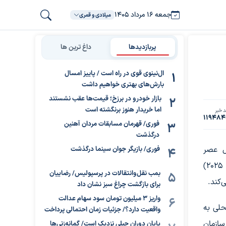
جمعه ۱۶ مرداد ۱۴۰۵
میلادی و قمری
پربازدیدها
داغ ترین ها
ال‌نینوی قوی در راه است / پاییز امسال
بارش‌های بهتری خواهیم داشت
بازار خودرو در برزخ؛ قیمت‌ها عقب نشستند
اما خریدار هنوز برنگشته است
 خبر
119484
فوری/ قهرمان مسابقات مردان آهنین
درگذشت
ل عصر
فوری/ بازیگر جوان سینما درگذشت
چهارشنبه به وقت محلی (۲۰ اسفند ۱۴۰۴ برابر با ۱۱ مارس ۲۰۲۵)
بمب نقل‌وانتقالات در پرسپولیس/ رضاییان
‌کند.
برای بازگشت چراغ سبز نشان داد
واریز ۳ میلیون تومان سود سهام عدالت
حلی به
واقعیت دارد؟/ جزئیات زمان احتمالی پرداخت
سازمان
پایان دوران جبلی نزدیک است/ گمانه‌زنی‌ها