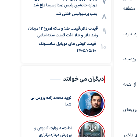
درباره جانشین رئیس صداوسیما داغ شد
 منطقه
بمب پرسپولیس خنثی شد
قیمت دلار،قیمت طلا و سکه امروز ۱۲ مرداد/
 دارد.
رشد دلار و طلا، افت قیمت سکه امامی
قیمت گوشی های موبایل سامسونگ
1405/05/10
حق وتو (آمریکا، روسیه،
دیگران می خوانند
از همه
نوید محمد زاده بروس لی
شد!
ری‌های
اطلاعیه وزارت آموزش و
 تاخیر
پرورش درباره برگزاری