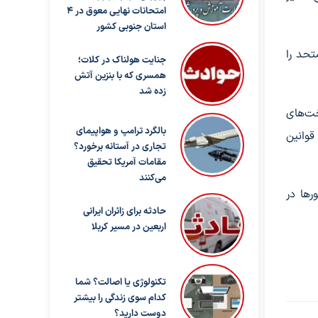
امتحانات نهایی معوق در ۴
استان جنوبی کشور
ر ملل متحد، ماده (۴۲) منشور ملل متحد را
جنایت هولناک در کلات؛
همسری که با بنزین آتش
زده شد
ت‌های
بالگرد ترامپ و هواپیمای
قوانین
تجاری در آستانه برخورد؟
مقامات آمریکا تحقیق
می‌کنند
ها در
حادثه برای زائران ایرانی
اربعین در مسیر کربلا
تکنولوژی یا اصالت؟ شما
کدام سوی زندگی را بیشتر
دوست دارید؟