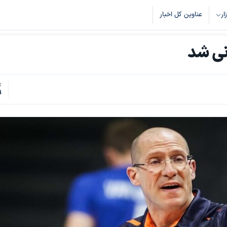
زار
عناوین کل اخبار
نی شد
ک
9