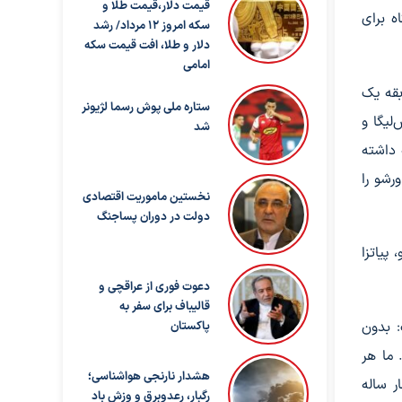
قیمت دلار،قیمت طلا و
ه برای
سکه امروز ۱۲ مرداد/ رشد
دلار و طلا، افت قیمت سکه
امامی
بقه یک
ستاره ملی پوش رسما لژیونر
 پلاس‌لیگا و
شد
 داشته
ورشو را
نخستین ماموریت اقتصادی
دولت در دوران پساجنگ
پیاتزا
دعوت فوری از عراقچی و
قالیباف برای سفر به
: بدون
پاکستان
 ما هر
هشدار نارنجی هواشناسی؛
ر ساله
رگبار، رعدوبرق و وزش باد