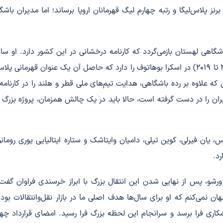
پلاس‌لیگا و رتبه چهارم لیگ قهرمانان اروپا برساند؛ اما مدیران باشگا
شگاهی لهستان بازمی‌گردد که کارنامه درخشانی در این کشور دارد. او سا
سال حضور در یاستشبسکی ونگل و دو فصل موفق (2017 تا 2019) در اسکرا بوهاتوف را دارد که حاصل آن یک عنوان قهرمانی
ه علاوه بر رده باشگاهی، هدایت تیم‌های ملی قطر و هلند را در کارنامه
والیبال ایران را در دست گرفته است، حالا باید در یک چالش همزمان، پروژه بزرگ 
 یان فیرلی، کوین تیلی، دامیان وایتاشک و ستاره ایتالیایی یوری رومانو، 
رد.
رشو، پس از نهایی شدن این انتقال بزرگ با ابراز خرسندی فراوان گفت
ن نمی‌کنم که او برای سال‌ها هدف اصلی ما در بازار نقل‌وانتقالات بود.
مکاری فرا برسد و سرانجام این لحظه بزرگ فرا رسید. امضای قرارداد چها