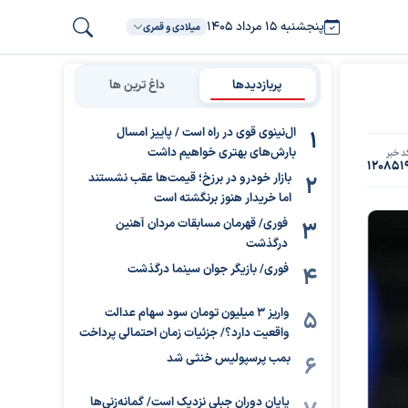
پنجشنبه ۱۵ مرداد ۱۴۰۵
میلادی و قمری
پربازدیدها
داغ ترین ها
ال‌نینوی قوی در راه است / پاییز امسال
بارش‌های بهتری خواهیم داشت
د خبر
120851
بازار خودرو در برزخ؛ قیمت‌ها عقب نشستند
اما خریدار هنوز برنگشته است
فوری/ قهرمان مسابقات مردان آهنین
درگذشت
فوری/ بازیگر جوان سینما درگذشت
واریز ۳ میلیون تومان سود سهام عدالت
واقعیت دارد؟/ جزئیات زمان احتمالی پرداخت
بمب پرسپولیس خنثی شد
پایان دوران جبلی نزدیک است/ گمانه‌زنی‌ها