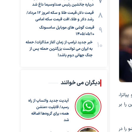
درباره جانشین رئیس صداوسیما داغ شد
قیمت دلار،قیمت طلا و سکه امروز ۱۲ مرداد/
رشد دلار و طلا، افت قیمت سکه امامی
قیمت گوشی های موبایل سامسونگ
1405/05/10
خبر جدید ترامپ از زمان آغاز مذاکرات/ حمله
به ایران می توانست بزرگترین حمله پس از
جنگ جهانی دوم باشد!
دیگران می خوانند
یاتزا،
آپدیت جدید واتساپ از راه
 را بر
رسید/ قابلیت «منشن
همه» برای گروه‌ها اضافه
شد
و را در