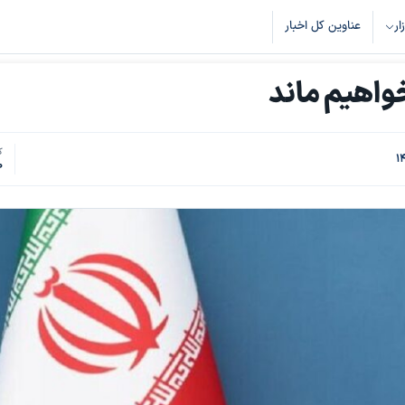
زار
عناوین کل اخبار
واهیم ماند
ک
0