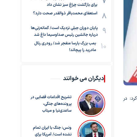
برای بازگشت چراغ سبز نشان داد
استعفای محمدباقر ذوالقدر صحت دارد؟
پایان دوران جبلی نزدیک است/ گمانه‌زنی‌ها
درباره جانشین رئیس صداوسیما داغ شد
بمب بزرگ بارسا منفجر شد/ رودری رئال
مادرید را پیچاند!
دیگران می خوانند
تشریح اقدامات قضایی در
رد: در
پرونده‌های جنگی،
ساعدی‌نیا و میناب
ونس: جنگ با ایران تمام
نشده است/ آمریکا برای