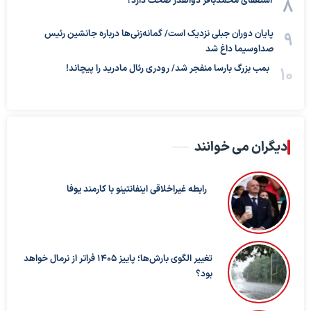
استعفای محمدباقر ذوالقدر صحت دارد؟
پایان دوران جبلی نزدیک است/ گمانه‌زنی‌ها درباره جانشین رئیس
صداوسیما داغ شد
بمب بزرگ بارسا منفجر شد/ رودری رئال مادرید را پیچاند!
دیگران می خوانند
رابطه غیراخلاقی اینفانتینو با کارمند یوفا
تغییر الگوی بارش‌ها؛ پاییز ۱۴۰۵ فراتر از نرمال خواهد
بود؟