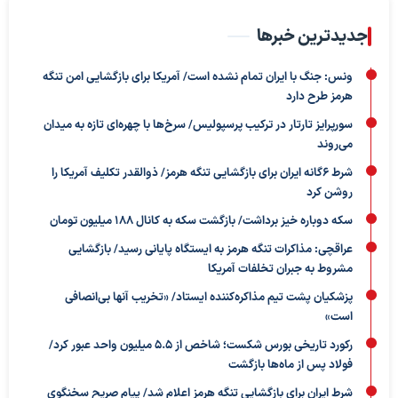
جدیدترین خبرها
ونس: جنگ با ایران تمام نشده است/ آمریکا برای بازگشایی امن تنگه
هرمز طرح دارد
سورپرایز تارتار در ترکیب پرسپولیس/ سرخ‌ها با چهره‌ای تازه به میدان
می‌روند
شرط ۶گانه ایران برای بازگشایی تنگه هرمز/ ذوالقدر تکلیف آمریکا را
روشن کرد
سکه دوباره خیز برداشت/ بازگشت سکه به کانال ۱۸۸ میلیون تومان
عراقچی: مذاکرات تنگه هرمز به ایستگاه پایانی رسید/ بازگشایی
مشروط به جبران تخلفات آمریکا
پزشکیان پشت تیم مذاکره‌کننده ایستاد/ «تخریب آنها بی‌انصافی
است»
رکورد تاریخی بورس شکست؛ شاخص از ۵.۵ میلیون واحد عبور کرد/
فولاد پس از ماه‌ها بازگشت
شرط ایران برای بازگشایی تنگه هرمز اعلام شد/ پیام صریح سخنگوی