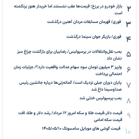
بازار خودرو در برزخ؛ قیمت‌ها عقب نشستند اما خریدار هنوز برنگشته
است
فوری/ قهرمان مسابقات مردان آهنین درگذشت
فوری/ بازیگر جوان سینما درگذشت
بمب نقل‌وانتقالات در پرسپولیس/ رضاییان برای بازگشت چراغ سبز
نشان داد
واریز ۳ میلیون تومان سود سهام عدالت واقعیت دارد؟/ جزئیات زمان
احتمالی پرداخت
پایان دوران جبلی نزدیک است/ گمانه‌زنی‌ها درباره جانشین رئیس
صداوسیما داغ شد
بمب پرسپولیس خنثی شد
قیمت دلار،قیمت طلا و سکه امروز ۱۲ مرداد/ رشد دلار و طلا، افت
قیمت سکه امامی
قیمت گوشی های موبایل سامسونگ 1405/05/10