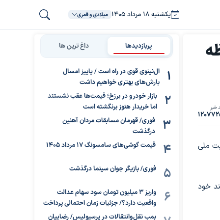
یکشنبه ۱۸ مرداد ۱۴۰۵
میلادی و قمری
ظه
پربازدیدها
داغ ترین ها
ال‌نینوی قوی در راه است / پاییز امسال
بارش‌های بهتری خواهیم داشت
بازار خودرو در برزخ؛ قیمت‌ها عقب نشستند
اما خریدار هنوز برنگشته است
 خبر
120772
فوری/ قهرمان مسابقات مردان آهنین
درگذشت
یت ملی
قیمت گوشی‌های سامسونگ 17 مرداد 1405
فوری/ بازیگر جوان سینما درگذشت
نند خود
واریز ۳ میلیون تومان سود سهام عدالت
واقعیت دارد؟/ جزئیات زمان احتمالی پرداخت
بمب نقل‌وانتقالات در پرسپولیس/ رضاییان