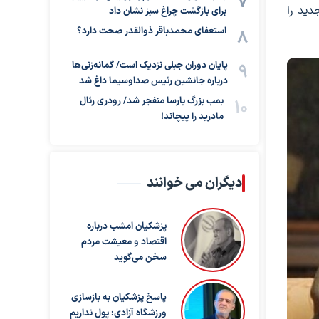
دید را
برای بازگشت چراغ سبز نشان داد
استعفای محمدباقر ذوالقدر صحت دارد؟
پایان دوران جبلی نزدیک است/ گمانه‌زنی‌ها
درباره جانشین رئیس صداوسیما داغ شد
بمب بزرگ بارسا منفجر شد/ رودری رئال
مادرید را پیچاند!
دیگران می خوانند
پزشکیان امشب درباره
اقتصاد و معیشت مردم
سخن می‌گوید
پاسخ پزشکیان به بازسازی
ورزشگاه آزادی: پول نداریم