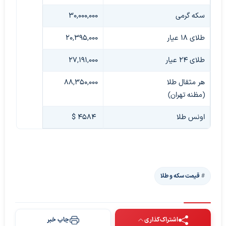
سکه گرمی
30,000,000
طلای 18 عیار
20,395,000
طلای 24 عیار
27,191,000
هر مثقال طلا
88,350,000
(مظنه تهران)
اونس طلا
4584 $
قیمت سکه و طلا
اشتراک‌گذاری
چاپ خبر