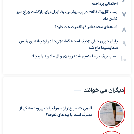
احتمالی پرداخت
بمب نقل‌وانتقالات در پرسپولیس/ رضاییان برای بازگشت چراغ سبز
نشان داد
استعفای محمدباقر ذوالقدر صحت دارد؟
پایان دوران جبلی نزدیک است/ گمانه‌زنی‌ها درباره جانشین رئیس
صداوسیما داغ شد
بمب بزرگ بارسا منفجر شد/ رودری رئال مادرید را پیچاند!
دیگران می خوانند
قبضی که سریع‌تر از مصرف بالا می‌رود؛ مشکل از
مصرف است یا پله‌های تعرفه؟