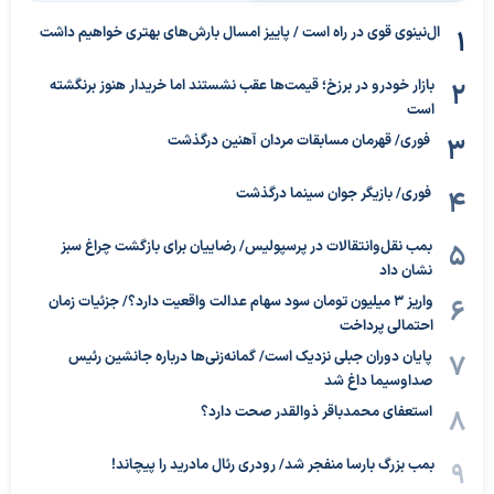
ال‌نینوی قوی در راه است / پاییز امسال بارش‌های بهتری خواهیم داشت
بازار خودرو در برزخ؛ قیمت‌ها عقب نشستند اما خریدار هنوز برنگشته
است
فوری/ قهرمان مسابقات مردان آهنین درگذشت
فوری/ بازیگر جوان سینما درگذشت
بمب نقل‌وانتقالات در پرسپولیس/ رضاییان برای بازگشت چراغ سبز
نشان داد
واریز ۳ میلیون تومان سود سهام عدالت واقعیت دارد؟/ جزئیات زمان
احتمالی پرداخت
پایان دوران جبلی نزدیک است/ گمانه‌زنی‌ها درباره جانشین رئیس
صداوسیما داغ شد
استعفای محمدباقر ذوالقدر صحت دارد؟
بمب بزرگ بارسا منفجر شد/ رودری رئال مادرید را پیچاند!