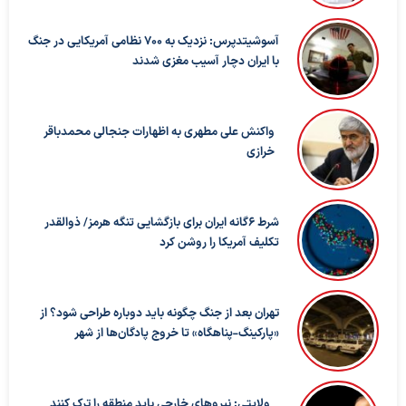
آسوشیتدپرس: نزدیک به ۷۰۰ نظامی آمریکایی در جنگ
با ایران دچار آسیب مغزی شدند
واکنش علی مطهری به اظهارات جنجالی محمدباقر
خرازی
شرط ۶گانه ایران برای بازگشایی تنگه هرمز/ ذوالقدر
تکلیف آمریکا را روشن کرد
تهران بعد از جنگ چگونه باید دوباره طراحی شود؟ از
«پارکینگ-پناهگاه» تا خروج پادگان‌ها از شهر
ولایتی: نیروهای خارجی باید منطقه را ترک کنند