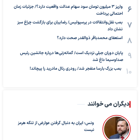
واریز ۳ میلیون تومان سود سهام عدالت واقعیت دارد؟/ جزئیات زمان
احتمالی پرداخت
بمب نقل‌وانتقالات در پرسپولیس/ رضاییان برای بازگشت چراغ سبز
نشان داد
استعفای محمدباقر ذوالقدر صحت دارد؟
پایان دوران جبلی نزدیک است/ گمانه‌زنی‌ها درباره جانشین رئیس
صداوسیما داغ شد
بمب بزرگ بارسا منفجر شد/ رودری رئال مادرید را پیچاند!
دیگران می خوانند
ونس: ایران به دنبال گرفتن عوارض از تنگه هرمز
نیست