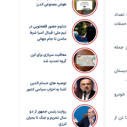
هوش مصنوعی اندرز
رد: تعداد
 384 واحد تجاری نیز از حملات
تداوم حضور قلعه‌نویی در
تیم ملی؛ فینال آسیا شرط
ماندن تا جام جهانی
‌اند از جمله
معافیت سربازی برای این
گروه تمدید شد
ه دبستان
توصیه های حسام الدین
آشنا به احزاب سیاسی کشور
ولیوند تعداد مراکز، پایگاه‌ها، شعب آسیب‌دیده هلال احمر در جنگ را 13 مرکز اعلام کرد و افزود: 17 دستگاه خودرو شامل 2 خودرو
روایت رئیس جمهور از دو
رئیس جمعیت هلال‌احمر با اعلام شهادت یکی از امدادگران هلال‌احمر اصفهان در جنگ رمضان، افزود: بر اثر حملات دشمنان، 11 تن از
سال تحریم و جنگ تا بحران
انرژی