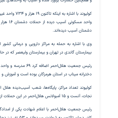
و همچنین خسارات برآورد شده و آسیب به واحدهای غیرنظا
کولیوند با اشا
دشمنان آسیب دیده‌اند.
بیمارستان گاندی در تهران و بیمارستان ولیعصر که در ح
رئیس جمعیت هلال‌احمر
دخترانه میناب در استان هرمزگان بوده است و آموزش و پرورش تا امروز 195 شهید و 154 مجروح معل
نجات، آنست و 15 آمبولانس هلال‌احمر در این حملات از چرخه خدمت‌رسانی خارج شدند.
کادر درمان تاکنون به شهادت رسیده‌اند و 53 نفر نیز دچار مصدومیت شده‌اند.