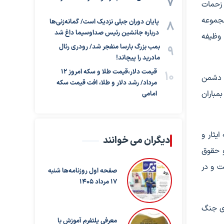
 زحمات
مجموعه
پایان دوران جبلی نزدیک است/ گمانه‌زنی‌ها
درباره جانشین رئیس صداوسیما داغ شد
وظیفه
بمب بزرگ بارسا منفجر شد/ رودری رئال
مادرید را پیچاند!
قیمت دلار،قیمت طلا و سکه امروز ۱۲
. دشمن
مرداد/ رشد دلار و طلا، افت قیمت سکه
مباران
امامی
یثار و
دیگران می خوانند
و حقوق
ت و در
صفحه اول روزنامه‌ها شنبه
17 مرداد 1405
ای جنگ
معرفی پلتفرم آموزش با