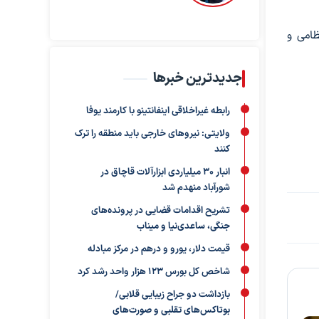
2 کودک زیر 12 سال، حدود 200 زن، 241 نفر غیرنظامی و
جدیدترین خبرها
رابطه غیراخلاقی اینفانتینو با کارمند یوفا
ولایتی: نیروهای خارجی باید منطقه را ترک
کنند
انبار ۳۰ میلیاردی ابزارآلات قاچاق در
شورآباد منهدم شد
تشریح اقدامات قضایی در پرونده‌های
جنگی، ساعدی‌نیا و میناب
قیمت دلار، یورو و درهم در مرکز مبادله
شاخص کل بورس ۱۲۳ هزار واحد رشد کرد
بازداشت دو جراح زیبایی قلابی/
بوتاکس‌های تقلبی و صورت‌های