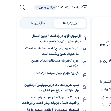
شنبه ۱۷ مرداد ۱۴۰۵
میلادی و قمری
پربازدیدها
داغ ترین ها
ال‌نینوی قوی در راه است / پاییز امسال
بارش‌های بهتری خواهیم داشت
 خبر
119479
بازار خودرو در برزخ؛ قیمت‌ها عقب نشستند
اما خریدار هنوز برنگشته است
رئیس جمعیت هلال احمر گفت: حملات دشمن به شهادت 400 زن و
فوری/ قهرمان مسابقات مردان آهنین
درگذشت
فوری/ بازیگر جوان سینما درگذشت
شور با
بمب نقل‌وانتقالات در پرسپولیس/ رضاییان
شهادت
برای بازگشت چراغ سبز نشان داد
حملات
واریز ۳ میلیون تومان سود سهام عدالت
واقعیت دارد؟/ جزئیات زمان احتمالی پرداخت
‌الله
استعفای محمدباقر ذوالقدر صحت دارد؟