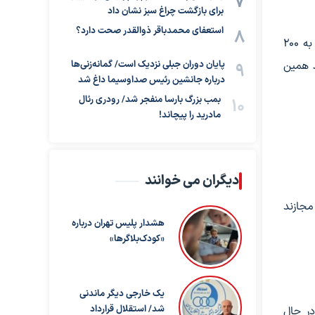
برای بازگشت چراغ سبز نشان داد
استعفای محمدباقر ذوالقدر صحت دارد؟
طبق اعلام مسئولان بانک مرکزی، اگر فردی در حال حاضر صرفاً به ۲۰۰
قط همین
پایان دوران جبلی نزدیک است/ گمانه‌زنی‌ها
درباره جانشین رئیس صداوسیما داغ شد
بمب بزرگ بارسا منفجر شد/ رودری رئال
مادرید را پیچاند!
دیگران می خوانند
مجازند
هشدار پلیس تهران درباره
«کودک‌بلاگرها»
یک خارجی دیگر ماندنی
شد/ استقلال قرارداد
در حال