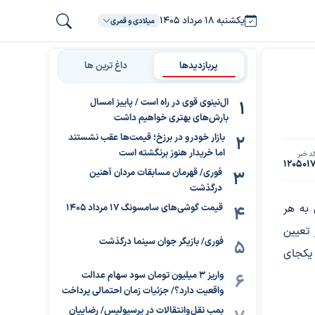
یکشنبه ۱۸ مرداد ۱۴۰۵
میلادی و قمری
پربازدیدها
داغ ترین ها
ال‌نینوی قوی در راه است / پاییز امسال
بارش‌های بهتری خواهیم داشت
بازار خودرو در برزخ؛ قیمت‌ها عقب نشستند
اما خریدار هنوز برنگشته است
د خبر
120501
فوری/ قهرمان مسابقات مردان آهنین
درگذشت
 به هر
قیمت گوشی‌های سامسونگ 17 مرداد 1405
۱۰۰ یورو یا دلار تعیین
فوری/ بازیگر جوان سینما درگذشت
یکجای
واریز ۳ میلیون تومان سود سهام عدالت
واقعیت دارد؟/ جزئیات زمان احتمالی پرداخت
بمب نقل‌وانتقالات در پرسپولیس/ رضاییان