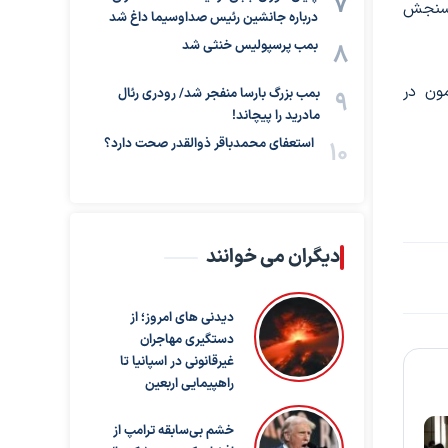
ن سنجش
درباره جانشین رئیس صداوسیما داغ شد
بمب پرسپولیس خنثی شد
مون در
بمب بزرگ بارسا منفجر شد/ رودری رئال
مادرید را پیچاند!
استعفای محمدباقر ذوالقدر صحت دارد؟
دیگران می خوانند
دیدنی های امروز؛ از
دستگیری مهاجران
غیرقانونی در اسپانیا تا
راهپیمایی اربعین
خشم بی‌سابقه ترامپ از