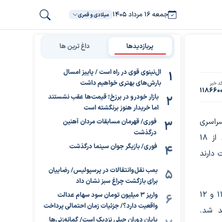
جمعه ۱۶ مرداد ۱۴۰۵
میلادی و قمری
پربازدیدها
داغ ترین ها
ال‌نینوی قوی در راه است / پاییز امسال
بارش‌های بهتری خواهیم داشت
د خبر
118660
بازار خودرو در برزخ؛ قیمت‌ها عقب نشستند
اما خریدار هنوز برنگشته است
سراسری
فوری/ قهرمان مسابقات مردان آهنین
درگذشت
سال ۱۴۰۵ را اعلام کرد. بر این اساس، ثبت‌نام این آزمون از ۱۸
فوری/ بازیگر جوان سینما درگذشت
اسفندماه فرصت دارند
بمب نقل‌وانتقالات در پرسپولیس/ رضاییان
برای بازگشت چراغ سبز نشان داد
آزمون سراسری سال ۱۴۰۵ نیز در روزهای پنجشنبه و جمعه، ۱۱ و ۱۲
واریز ۳ میلیون تومان سود سهام عدالت
واقعیت دارد؟/ جزئیات زمان احتمالی پرداخت
اهد شد.
پایان دوران جبلی نزدیک است/ گمانه‌زنی‌ها