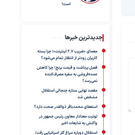
است!
جدیدترین خبرها
معمای «ضریب ۲.۷ اینترنت»؛ چرا بسته
کاربران زودتر از انتظار تمام می‌شود؟
فصل برداشت و قیمت برنج؛ چرا کاهش
عمده‌فروشی به سفره مصرف‌کننده
نمی‌رسد؟
مقصد نهایی ستاره جنجالی استقلال
مشخص شد
استعفای محمدباقر ذوالقدر صحت دارد؟
توئیت معنادار معاون رئیس جمهور در
واکنش به شایعات اخیر
استقلال دوباره سراغ گلر اسپانیایی رفت/